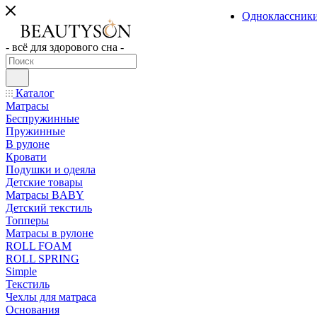
Одноклассник
- всё для здорового сна -
Каталог
Матрасы
Беспружинные
Пружинные
В рулоне
Кровати
Подушки и одеяла
Детские товары
Матрасы BABY
Детский текстиль
Топперы
Матрасы в рулоне
ROLL FOAM
ROLL SPRING
Simple
Текстиль
Чехлы для матраса
Основания