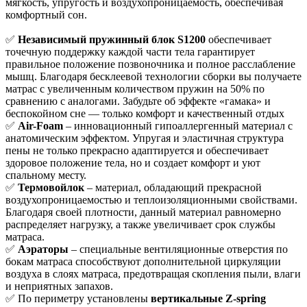
мягкость, упругость и воздухопроницаемость, обеспечивая
комфортный сон.
✅
Независимый пружинный блок S1200
обеспечивает
точечную поддержку каждой части тела гарантирует
правильное положение позвоночника и полное расслабление
мышц. Благодаря бесклеевой технологии сборки вы получаете
матрас с увеличенным количеством пружин на 50% по
сравнению с аналогами. Забудьте об эффекте «гамака» и
беспокойном сне — только комфорт и качественный отдых
✅
Air-Foam
– инновационный гипоаллергенный материал с
анатомическим эффектом. Упругая и эластичная структура
пены не только прекрасно адаптируется и обеспечивает
здоровое положение тела, но и создает комфорт и уют
спальному месту.
✅
Термовойлок
– материал, обладающий прекрасной
воздухопроницаемостью и теплоизоляционными свойствами.
Благодаря своей плотности, данный материал равномерно
распределяет нагрузку, а также увеличивает срок службы
матраса.
✅
Аэраторы
– специальные вентиляционные отверстия по
бокам матраса способствуют дополнительной циркуляции
воздуха в слоях матраса, предотвращая скопления пыли, влаги
и неприятных запахов.
✅ По периметру установлены
вертикальные Z-spring