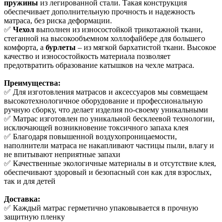
пружины
из легированной стали. Такая конструкция
обеспечивает дополнительную прочность и надежность
матраса, без риска деформации.
✅
Чехол
выполнен из износостойкой трикотажной ткани,
стеганной на высокообъемном холлофайбере для большего
комфорта, а
бурлеты
– из мягкой бархатистой ткани. Высокое
качество и износостойкость материала позволяет
предотвратить образование катышков на чехле матраса.
Преимущества:
✅ Для изготовления матрасов и аксессуаров мы совмещаем
высокотехнологичное оборудование и профессиональную
ручную сборку, что делает изделия по-своему уникальными
✅ Матрас изготовлен по уникальной бесклеевой технологии,
исключающей возникновение токсичного запаха клея
✅ Благодаря повышенной воздухопроницаемости,
наполнители матраса не накапливают частицы пыли, влагу и
не впитывают неприятные запахи
✅ Качественные экологичные материалы в и отсутствие клея,
обеспечивают здоровый и безопасный сон как для взрослых,
так и для детей
Доставка:
✅ Каждый матрас герметично упаковывается в прочную
защитную пленку