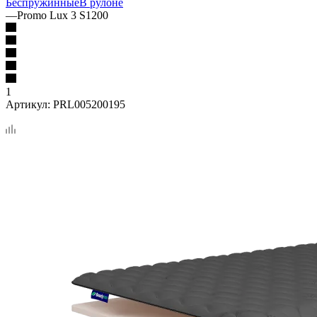
Беспружинные
В рулоне
—
Promo Lux 3 S1200
1
Артикул:
PRL005200195