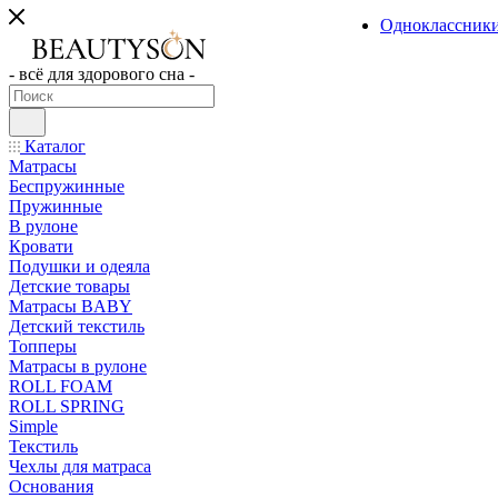
Одноклассник
- всё для здорового сна -
Каталог
Матрасы
Беспружинные
Пружинные
В рулоне
Кровати
Подушки и одеяла
Детские товары
Матрасы BABY
Детский текстиль
Топперы
Матрасы в рулоне
ROLL FOAM
ROLL SPRING
Simple
Текстиль
Чехлы для матраса
Основания