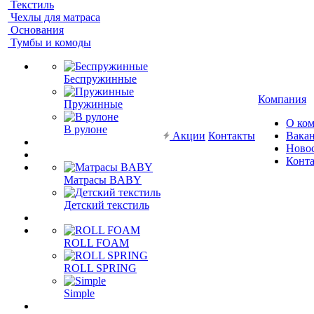
Текстиль
Чехлы для матраса
Основания
Тумбы и комоды
Беспружинные
Компания
Пружинные
О ко
В рулоне
Акции
Контакты
Вака
Ново
Конт
Матрасы BABY
Детский текстиль
ROLL FOAM
ROLL SPRING
Simple