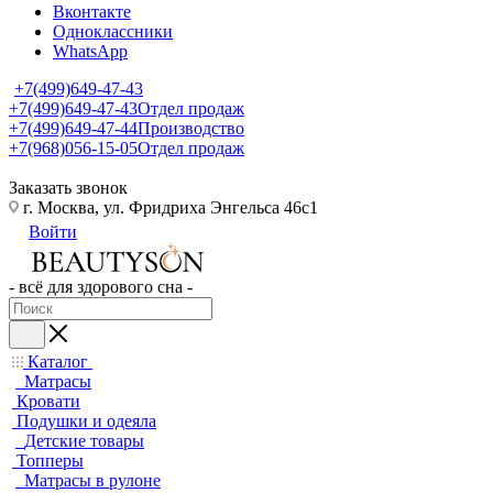
Вконтакте
Одноклассники
WhatsApp
+7(499)649-47-43
+7(499)649-47-43
Отдел продаж
+7(499)649-47-44
Производство
+7(968)056-15-05
Отдел продаж
Заказать звонок
г. Москва, ул. Фридриха Энгельса 46с1
Войти
- всё для здорового сна -
Каталог
Матрасы
Кровати
Подушки и одеяла
Детские товары
Топперы
Матрасы в рулоне