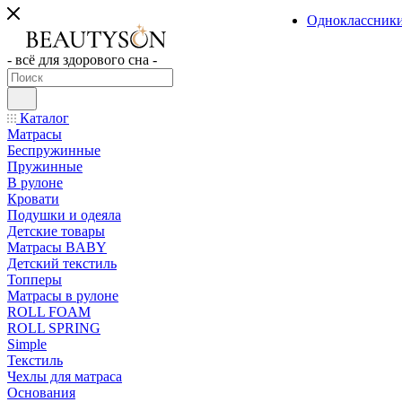
Одноклассник
- всё для здорового сна -
Каталог
Матрасы
Беспружинные
Пружинные
В рулоне
Кровати
Подушки и одеяла
Детские товары
Матрасы BABY
Детский текстиль
Топперы
Матрасы в рулоне
ROLL FOAM
ROLL SPRING
Simple
Текстиль
Чехлы для матраса
Основания