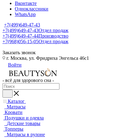
Вконтакте
Одноклассники
WhatsApp
+7(499)649-47-43
+7(499)649-47-43
Отдел продаж
+7(499)649-47-44
Производство
+7(968)056-15-05
Отдел продаж
Заказать звонок
г. Москва, ул. Фридриха Энгельса 46с1
Войти
- всё для здорового сна -
Каталог
Матрасы
Кровати
Подушки и одеяла
Детские товары
Топперы
Матрасы в рулоне