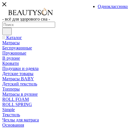
Одноклассник
- всё для здорового сна -
Каталог
Матрасы
Беспружинные
Пружинные
В рулоне
Кровати
Подушки и одеяла
Детские товары
Матрасы BABY
Детский текстиль
Топперы
Матрасы в рулоне
ROLL FOAM
ROLL SPRING
Simple
Текстиль
Чехлы для матраса
Основания