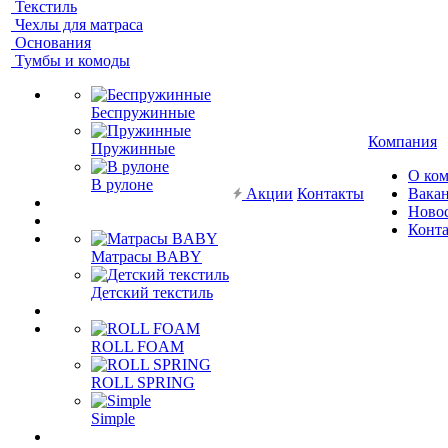
Текстиль
Чехлы для матраса
Основания
Тумбы и комоды
Беспружинные
Компания
Пружинные
О ко
В рулоне
Акции
Контакты
Вака
Ново
Конт
Матрасы BABY
Детский текстиль
ROLL FOAM
ROLL SPRING
Simple