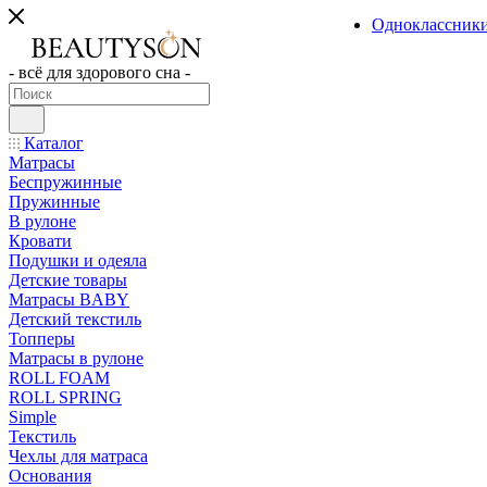
Одноклассник
- всё для здорового сна -
Каталог
Матрасы
Беспружинные
Пружинные
В рулоне
Кровати
Подушки и одеяла
Детские товары
Матрасы BABY
Детский текстиль
Топперы
Матрасы в рулоне
ROLL FOAM
ROLL SPRING
Simple
Текстиль
Чехлы для матраса
Основания