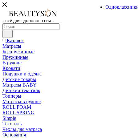
Одноклассник
- всё для здорового сна -
Каталог
Матрасы
Беспружинные
Пружинные
В рулоне
Кровати
Подушки и одеяла
Детские товары
Матрасы BABY
Детский текстиль
Топперы
Матрасы в рулоне
ROLL FOAM
ROLL SPRING
Simple
Текстиль
Чехлы для матраса
Основания