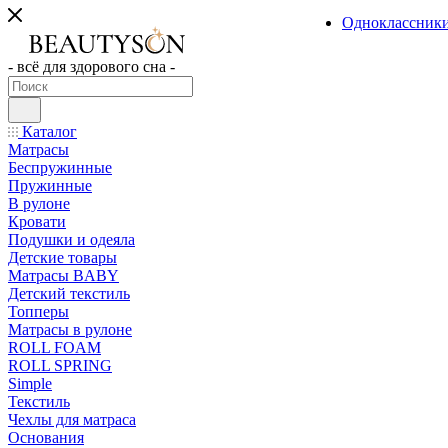
Одноклассник
- всё для здорового сна -
Каталог
Матрасы
Беспружинные
Пружинные
В рулоне
Кровати
Подушки и одеяла
Детские товары
Матрасы BABY
Детский текстиль
Топперы
Матрасы в рулоне
ROLL FOAM
ROLL SPRING
Simple
Текстиль
Чехлы для матраса
Основания