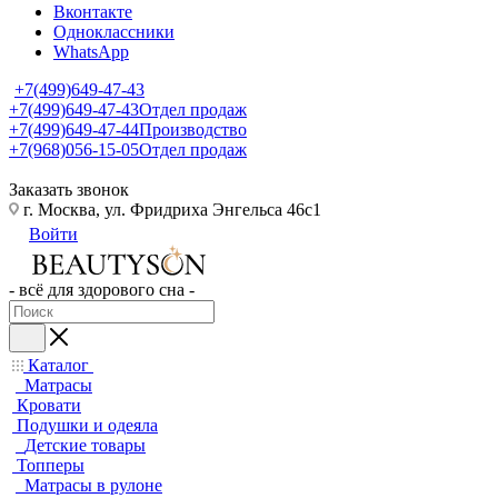
Вконтакте
Одноклассники
WhatsApp
+7(499)649-47-43
+7(499)649-47-43
Отдел продаж
+7(499)649-47-44
Производство
+7(968)056-15-05
Отдел продаж
Заказать звонок
г. Москва, ул. Фридриха Энгельса 46с1
Войти
- всё для здорового сна -
Каталог
Матрасы
Кровати
Подушки и одеяла
Детские товары
Топперы
Матрасы в рулоне