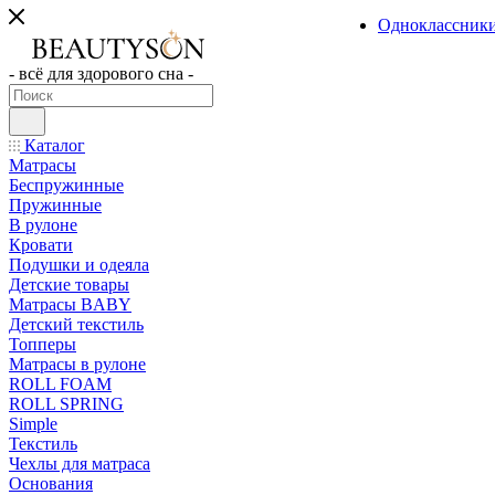
Одноклассник
- всё для здорового сна -
Каталог
Матрасы
Беспружинные
Пружинные
В рулоне
Кровати
Подушки и одеяла
Детские товары
Матрасы BABY
Детский текстиль
Топперы
Матрасы в рулоне
ROLL FOAM
ROLL SPRING
Simple
Текстиль
Чехлы для матраса
Основания