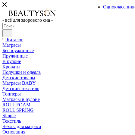
Одноклассник
- всё для здорового сна -
Каталог
Матрасы
Беспружинные
Пружинные
В рулоне
Кровати
Подушки и одеяла
Детские товары
Матрасы BABY
Детский текстиль
Топперы
Матрасы в рулоне
ROLL FOAM
ROLL SPRING
Simple
Текстиль
Чехлы для матраса
Основания