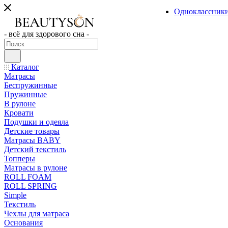
Одноклассник
- всё для здорового сна -
Каталог
Матрасы
Беспружинные
Пружинные
В рулоне
Кровати
Подушки и одеяла
Детские товары
Матрасы BABY
Детский текстиль
Топперы
Матрасы в рулоне
ROLL FOAM
ROLL SPRING
Simple
Текстиль
Чехлы для матраса
Основания