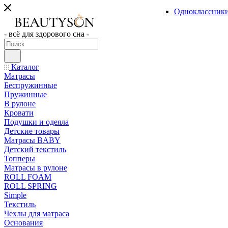
Одноклассник
- всё для здорового сна -
Каталог
Матрасы
Беспружинные
Пружинные
В рулоне
Кровати
Подушки и одеяла
Детские товары
Матрасы BABY
Детский текстиль
Топперы
Матрасы в рулоне
ROLL FOAM
ROLL SPRING
Simple
Текстиль
Чехлы для матраса
Основания