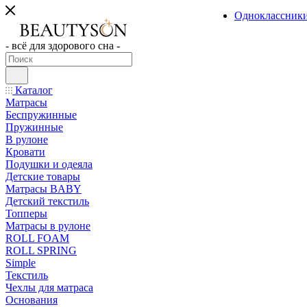
Одноклассник
- всё для здорового сна -
Каталог
Матрасы
Беспружинные
Пружинные
В рулоне
Кровати
Подушки и одеяла
Детские товары
Матрасы BABY
Детский текстиль
Топперы
Матрасы в рулоне
ROLL FOAM
ROLL SPRING
Simple
Текстиль
Чехлы для матраса
Основания