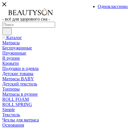
Одноклассник
- всё для здорового сна -
Каталог
Матрасы
Беспружинные
Пружинные
В рулоне
Кровати
Подушки и одеяла
Детские товары
Матрасы BABY
Детский текстиль
Топперы
Матрасы в рулоне
ROLL FOAM
ROLL SPRING
Simple
Текстиль
Чехлы для матраса
Основания