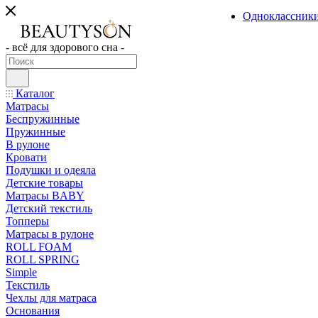
Одноклассник
- всё для здорового сна -
Каталог
Матрасы
Беспружинные
Пружинные
В рулоне
Кровати
Подушки и одеяла
Детские товары
Матрасы BABY
Детский текстиль
Топперы
Матрасы в рулоне
ROLL FOAM
ROLL SPRING
Simple
Текстиль
Чехлы для матраса
Основания