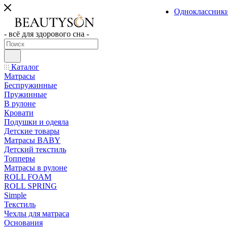
Одноклассник
- всё для здорового сна -
Каталог
Матрасы
Беспружинные
Пружинные
В рулоне
Кровати
Подушки и одеяла
Детские товары
Матрасы BABY
Детский текстиль
Топперы
Матрасы в рулоне
ROLL FOAM
ROLL SPRING
Simple
Текстиль
Чехлы для матраса
Основания