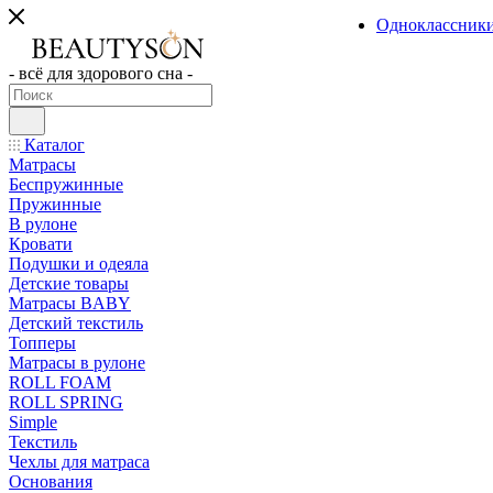
Одноклассник
- всё для здорового сна -
Каталог
Матрасы
Беспружинные
Пружинные
В рулоне
Кровати
Подушки и одеяла
Детские товары
Матрасы BABY
Детский текстиль
Топперы
Матрасы в рулоне
ROLL FOAM
ROLL SPRING
Simple
Текстиль
Чехлы для матраса
Основания