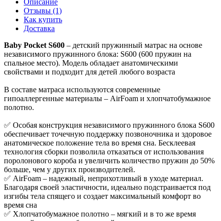
Описание
Отзывы (1)
Как купить
Доставка
Baby Pocket S600
– детский пружинный матрас на основе
независимого пружинного блока: S600 (600 пружин на
спальное место). Модель обладает анатомическими
свойствами и подходит для детей любого возраста
В составе матраса используются современные
гипоаллергенные материалы – AirFoam и хлопчатобумажное
полотно.
✅ Особая конструкция независимого пружинного блока S600
обеспечивает точечную поддержку позвоночника и здоровое
анатомическое положение тела во время сна. Бесклеевая
технология сборки позволила отказаться от использования
поролонового короба и увеличить количество пружин до 50%
больше, чем у других производителей.
✅ AirFoam – надежный, неприхотливый в уходе материал.
Благодаря своей эластичности, идеально подстраивается под
изгибы тела спящего и создает максимальный комфорт во
время сна
✅ Хлопчатобумажное полотно – мягкий и в то же время