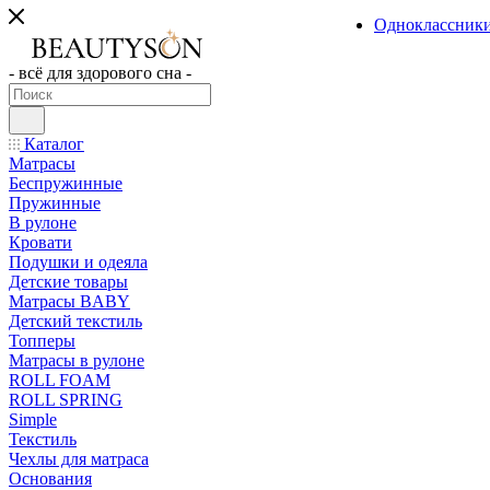
Одноклассник
- всё для здорового сна -
Каталог
Матрасы
Беспружинные
Пружинные
В рулоне
Кровати
Подушки и одеяла
Детские товары
Матрасы BABY
Детский текстиль
Топперы
Матрасы в рулоне
ROLL FOAM
ROLL SPRING
Simple
Текстиль
Чехлы для матраса
Основания