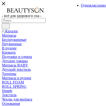
Одноклассник
- всё для здорового сна -
Каталог
Матрасы
Беспружинные
Пружинные
В рулоне
Кровати
Подушки и одеяла
Детские товары
Матрасы BABY
Детский текстиль
Топперы
Матрасы в рулоне
ROLL FOAM
ROLL SPRING
Simple
Текстиль
Чехлы для матраса
Основания