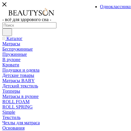
Одноклассник
- всё для здорового сна -
Каталог
Матрасы
Беспружинные
Пружинные
В рулоне
Кровати
Подушки и одеяла
Детские товары
Матрасы BABY
Детский текстиль
Топперы
Матрасы в рулоне
ROLL FOAM
ROLL SPRING
Simple
Текстиль
Чехлы для матраса
Основания