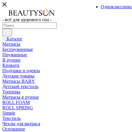
Одноклассник
- всё для здорового сна -
Каталог
Матрасы
Беспружинные
Пружинные
В рулоне
Кровати
Подушки и одеяла
Детские товары
Матрасы BABY
Детский текстиль
Топперы
Матрасы в рулоне
ROLL FOAM
ROLL SPRING
Simple
Текстиль
Чехлы для матраса
Основания