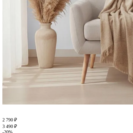
2 790
₽
3 490
₽
-
20
%