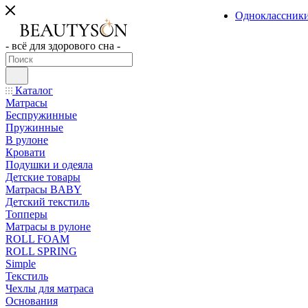
Одноклассник
- всё для здорового сна -
Каталог
Матрасы
Беспружинные
Пружинные
В рулоне
Кровати
Подушки и одеяла
Детские товары
Матрасы BABY
Детский текстиль
Топперы
Матрасы в рулоне
ROLL FOAM
ROLL SPRING
Simple
Текстиль
Чехлы для матраса
Основания