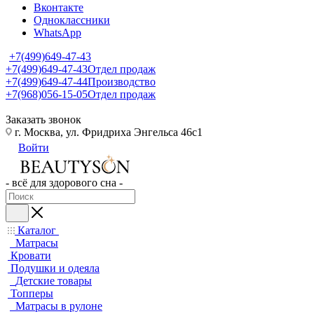
Вконтакте
Одноклассники
WhatsApp
+7(499)649-47-43
+7(499)649-47-43
Отдел продаж
+7(499)649-47-44
Производство
+7(968)056-15-05
Отдел продаж
Заказать звонок
г. Москва, ул. Фридриха Энгельса 46с1
Войти
- всё для здорового сна -
Каталог
Матрасы
Кровати
Подушки и одеяла
Детские товары
Топперы
Матрасы в рулоне