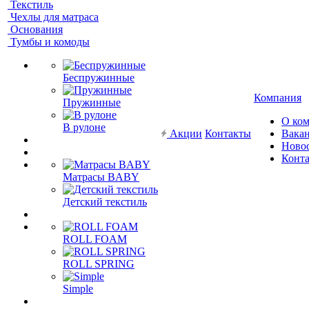
Текстиль
Чехлы для матраса
Основания
Тумбы и комоды
Беспружинные
Компания
Пружинные
О ко
В рулоне
Акции
Контакты
Вака
Ново
Конт
Матрасы BABY
Детский текстиль
ROLL FOAM
ROLL SPRING
Simple