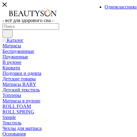
Одноклассник
- всё для здорового сна -
Каталог
Матрасы
Беспружинные
Пружинные
В рулоне
Кровати
Подушки и одеяла
Детские товары
Матрасы BABY
Детский текстиль
Топперы
Матрасы в рулоне
ROLL FOAM
ROLL SPRING
Simple
Текстиль
Чехлы для матраса
Основания