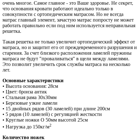
очень многое. Самое главное - это Ваше здоровье. Не секрет,
что основания кровати работают идеально только в
совокупности с ортопедическим матрасом. Но не всегда
матрас главный элемент, зачастую матрас попросту не может
работать правильно если под ним используется неправильная
решетка.
Такая решетка не только увеличит ортопедический эффект от
матраса, но и защитит его от преждевременного разрушения и
старения. За счет близкого расположения ламелей пружины
матраса не будут "проваливаться" в щели между ламелями.
Это позволит увеличить срок службы матраса на несколько
лет.
Основные характеристики
• Высота основания: 28см
• Цвет: бронза антик
• Стальная рама 30х30мм
• Березовые узкие ламели
• 15 двойных рядов (30 ламелей) при длине 200см
• 5 рядов (10 ламелей) с регуляцией жесткости
• Круглые ножки O 50мм высотой 25см
2
• Нагрузка до 150кг/м
Количество ножек