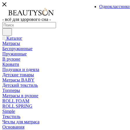
Одноклассник
- всё для здорового сна -
Каталог
Матрасы
Беспружинные
Пружинные
В рулоне
Кровати
Подушки и одеяла
Детские товары
Матрасы BABY
Детский текстиль
Топперы
Матрасы в рулоне
ROLL FOAM
ROLL SPRING
Simple
Текстиль
Чехлы для матраса
Основания