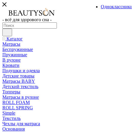
Одноклассник
- всё для здорового сна -
Каталог
Матрасы
Беспружинные
Пружинные
В рулоне
Кровати
Подушки и одеяла
Детские товары
Матрасы BABY
Детский текстиль
Топперы
Матрасы в рулоне
ROLL FOAM
ROLL SPRING
Simple
Текстиль
Чехлы для матраса
Основания