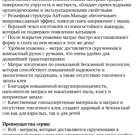
поверхности упругость и жесткость, обладает превосходными
ортопедическими и эксплуатационными свойствами
✅ Рельефная структура AirFoam-Massage обеспечивает
микромассажный эффект, помогая снять напряжение с мышц
✅ Верхний чехол изготовлен из износостойкого жаккарда,
который не подвержен появлению катышков
✅ После вскрытия упаковки матрас быстро восстанавливает
форму и спать на нем можно в этот же день!
✅ Удобная упаковка – матрас доставляется скрученным в
компактный рулон с ручками, что очень удобно для
дальнейшей транспортировки
✅ Матрас изготовлен по уникальной бесклеевой технологии,
которая способствует повышенной надежности и
экологичности продукции, а также отсутствию токсичного
запаха клея
✅ Благодаря повышенной воздухопроницаемости,
наполнители матраса не накапливают пыль, влагу и
неприятные запахи
✅ Качественные гипоаллергенные материалы в матрасе и
отсутствие токсичного клея, создают здоровый и безопасный
сон как для взрослых, так и для детей
Преимущества серии:
✅ Roll - матрасы, которые доставляются скрученными в
компактный рулон с ручками для переноски, что очень удобно