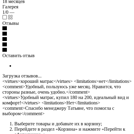
18 месяцев
Галерея
1/0
—
Отзывы
Оставить отзыв
Загрузка отзывов...
<virtues>хороший матрас</virtues> <limitations>нет</limitations>
<comment>Удобный, пользуюсь уже месяц. Нравится, что
стороны разные, очень удобно.</comment>
<virtues>Удобный матрас, купил 180 на 200, идеальный вид и
комфорт!</virtues> <limitations>Нет</limitations>
<comment>Спасибо менеджеру Татьяне, что помогла с
выбором</comment>
Выберите товары и добавьте их в корзину;
Перейдите в раздел «Корзина» и нажмите «Перейти к