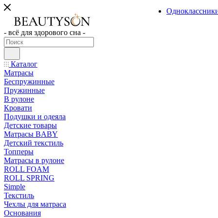
Одноклассник
- всё для здорового сна -
Каталог
Матрасы
Беспружинные
Пружинные
В рулоне
Кровати
Подушки и одеяла
Детские товары
Матрасы BABY
Детский текстиль
Топперы
Матрасы в рулоне
ROLL FOAM
ROLL SPRING
Simple
Текстиль
Чехлы для матраса
Основания