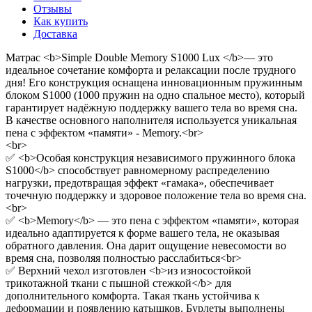
Отзывы
Как купить
Доставка
Матрас <b>Simple Double Memory S1000 Lux </b>— это
идеальное сочетание комфорта и релаксации после трудного
дня! Его конструкция оснащена инновационным пружинным
блоком S1000 (1000 пружин на одно спальное место), который
гарантирует надёжную поддержку вашего тела во время сна.
В качестве основного наполнителя используется уникальная
пена с эффектом «памяти» - Memory.<br>
<br>
✅ <b>Особая конструкция независимого пружинного блока
S1000</b> способствует равномерному распределению
нагрузки, предотвращая эффект «гамака», обеспечивает
точечную поддержку и здоровое положение тела во время сна.
<br>
✅ <b>Memory</b> — это пена с эффектом «памяти», которая
идеально адаптируется к форме вашего тела, не оказывая
обратного давления. Она дарит ощущение невесомости во
время сна, позволяя полностью расслабиться<br>
✅ Верхний чехол изготовлен <b>из износостойкой
трикотажной ткани с пышной стежкой</b> для
дополнительного комфорта. Такая ткань устойчива к
деформации и появлению катышков. Бурлеты выполнены