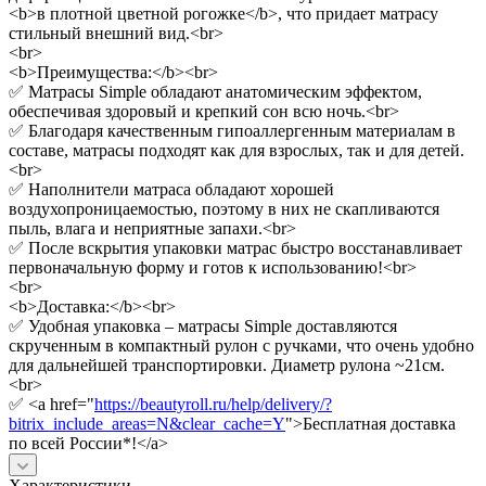
<b>в плотной цветной рогожке</b>, что придает матрасу
стильный внешний вид.<br>
<br>
<b>Преимущества:</b><br>
✅ Матрасы Simple обладают анатомическим эффектом,
обеспечивая здоровый и крепкий сон всю ночь.<br>
✅ Благодаря качественным гипоаллергенным материалам в
составе, матрасы подходят как для взрослых, так и для детей.
<br>
✅ Наполнители матраса обладают хорошей
воздухопроницаемостью, поэтому в них не скапливаются
пыль, влага и неприятные запахи.<br>
✅ После вскрытия упаковки матрас быстро восстанавливает
первоначальную форму и готов к использованию!<br>
<br>
<b>Доставка:</b><br>
✅ Удобная упаковка – матрасы Simple доставляются
скрученным в компактный рулон с ручками, что очень удобно
для дальнейшей транспортировки. Диаметр рулона ~21см.
<br>
✅ <a href="
https://beautyroll.ru/help/delivery/?
bitrix_include_areas=N&clear_cache=Y
">Бесплатная доставка
по всей России*!</a>
Характеристики