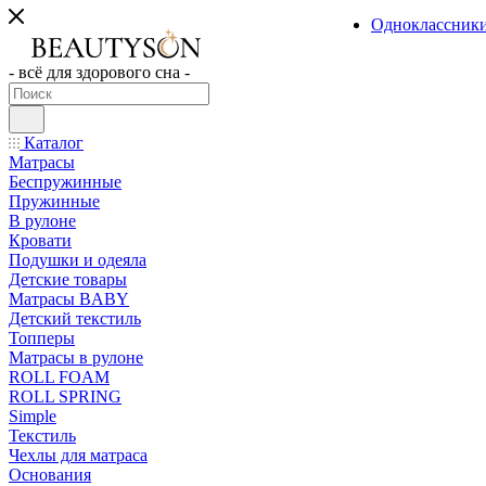
Одноклассник
- всё для здорового сна -
Каталог
Матрасы
Беспружинные
Пружинные
В рулоне
Кровати
Подушки и одеяла
Детские товары
Матрасы BABY
Детский текстиль
Топперы
Матрасы в рулоне
ROLL FOAM
ROLL SPRING
Simple
Текстиль
Чехлы для матраса
Основания