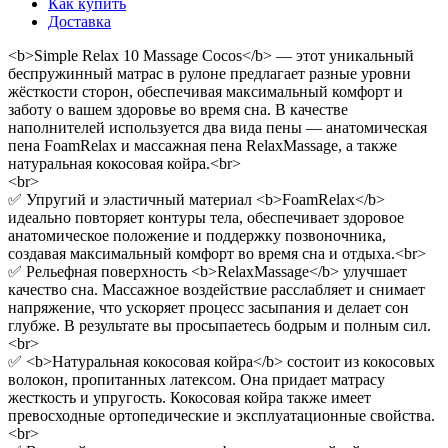
Как купить
Доставка
<b>Simple Relax 10 Massage Cocos</b> — этот уникальный
беспружинный матрас в рулоне предлагает разные уровни
жёсткости сторон, обеспечивая максимальный комфорт и
заботу о вашем здоровье во время сна. В качестве
наполнителей используется два вида пены — анатомическая
пена FoamRelax и массажная пена RelaxMassage, а также
натуральная кокосовая койра.<br>
<br>
✅ Упругий и эластичный материал <b>FoamRelax</b>
идеально повторяет контуры тела, обеспечивает здоровое
анатомическое положение и поддержку позвоночника,
создавая максимальный комфорт во время сна и отдыха.<br>
✅ Рельефная поверхность <b>RelaxMassage</b> улучшает
качество сна. Массажное воздействие расслабляет и снимает
напряжение, что ускоряет процесс засыпания и делает сон
глубже. В результате вы просыпаетесь бодрым и полным сил.
<br>
✅ <b>Натуральная кокосовая койра</b> состоит из кокосовых
волокон, пропитанных латексом. Она придает матрасу
жесткость и упругость. Кокосовая койра также имеет
превосходные ортопедические и эксплуатационные свойства.
<br>