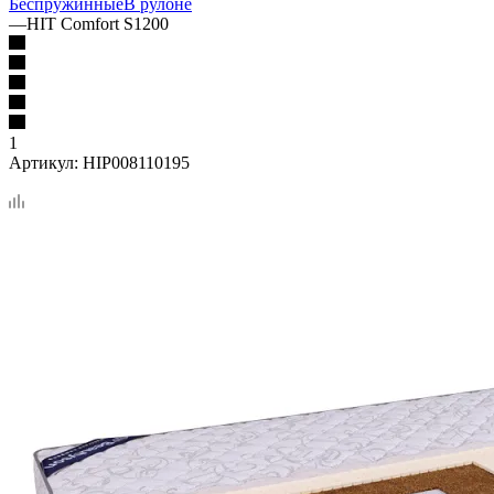
Беспружинные
В рулоне
—
HIT Comfort S1200
1
Артикул:
HIP008110195