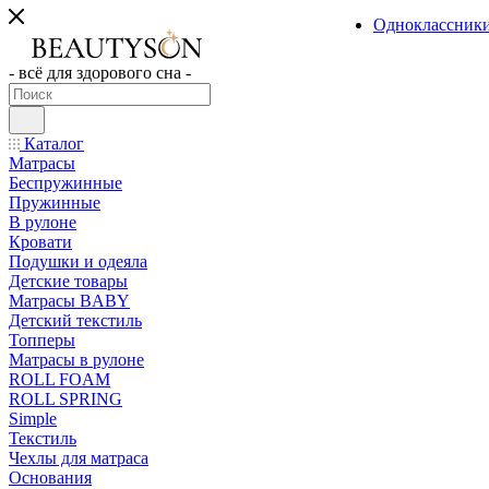
Одноклассник
- всё для здорового сна -
Каталог
Матрасы
Беспружинные
Пружинные
В рулоне
Кровати
Подушки и одеяла
Детские товары
Матрасы BABY
Детский текстиль
Топперы
Матрасы в рулоне
ROLL FOAM
ROLL SPRING
Simple
Текстиль
Чехлы для матраса
Основания