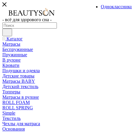
Одноклассник
- всё для здорового сна -
Каталог
Матрасы
Беспружинные
Пружинные
В рулоне
Кровати
Подушки и одеяла
Детские товары
Матрасы BABY
Детский текстиль
Топперы
Матрасы в рулоне
ROLL FOAM
ROLL SPRING
Simple
Текстиль
Чехлы для матраса
Основания