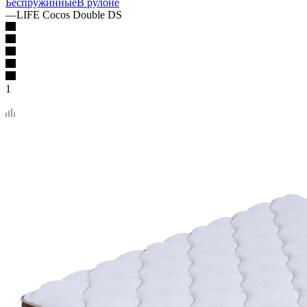
Беспружинные
В рулоне
—
LIFE Cocos Double DS
1