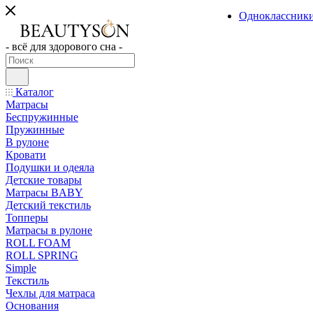
Одноклассник
- всё для здорового сна -
Каталог
Матрасы
Беспружинные
Пружинные
В рулоне
Кровати
Подушки и одеяла
Детские товары
Матрасы BABY
Детский текстиль
Топперы
Матрасы в рулоне
ROLL FOAM
ROLL SPRING
Simple
Текстиль
Чехлы для матраса
Основания