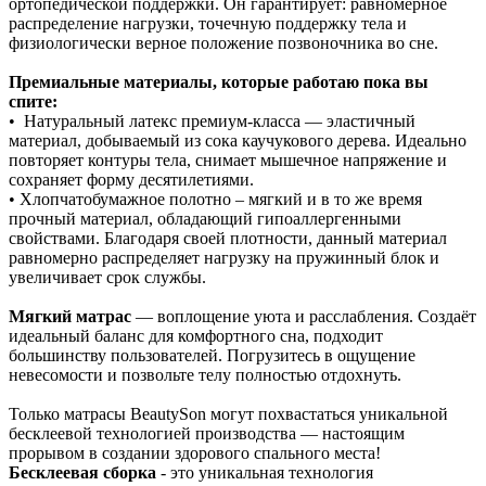
ортопедической поддержки. Он гарантирует: равномерное
распределение нагрузки, точечную поддержку тела и
физиологически верное положение позвоночника во сне.
Премиальные материалы, которые работаю пока вы
спите:
• Натуральный латекс премиум‑класса — эластичный
материал, добываемый из сока каучукового дерева. Идеально
повторяет контуры тела, снимает мышечное напряжение и
сохраняет форму десятилетиями.
• Хлопчатобумажное полотно – мягкий и в то же время
прочный материал, обладающий гипоаллергенными
свойствами. Благодаря своей плотности, данный материал
равномерно распределяет нагрузку на пружинный блок и
увеличивает срок службы.
Мягкий матрас
— воплощение уюта и расслабления. Создаёт
идеальный баланс для комфортного сна, подходит
большинству пользователей. Погрузитесь в ощущение
невесомости и позвольте телу полностью отдохнуть.
Только матрасы BeautySon могут похвастаться уникальной
бесклеевой технологией производства — настоящим
прорывом в создании здорового спального места!
Бесклеевая сборка
- это уникальная технология