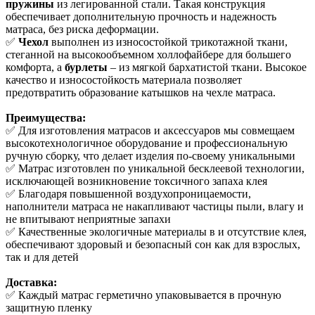
пружины
из легированной стали. Такая конструкция
обеспечивает дополнительную прочность и надежность
матраса, без риска деформации.
✅
Чехол
выполнен из износостойкой трикотажной ткани,
стеганной на высокообъемном холлофайбере для большего
комфорта, а
бурлеты
– из мягкой бархатистой ткани. Высокое
качество и износостойкость материала позволяет
предотвратить образование катышков на чехле матраса.
Преимущества:
✅ Для изготовления матрасов и аксессуаров мы совмещаем
высокотехнологичное оборудование и профессиональную
ручную сборку, что делает изделия по-своему уникальными
✅ Матрас изготовлен по уникальной бесклеевой технологии,
исключающей возникновение токсичного запаха клея
✅ Благодаря повышенной воздухопроницаемости,
наполнители матраса не накапливают частицы пыли, влагу и
не впитывают неприятные запахи
✅ Качественные экологичные материалы в и отсутствие клея,
обеспечивают здоровый и безопасный сон как для взрослых,
так и для детей
Доставка:
✅ Каждый матрас герметично упаковывается в прочную
защитную пленку