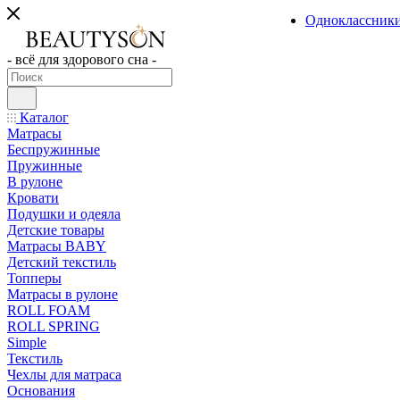
Одноклассник
- всё для здорового сна -
Каталог
Матрасы
Беспружинные
Пружинные
В рулоне
Кровати
Подушки и одеяла
Детские товары
Матрасы BABY
Детский текстиль
Топперы
Матрасы в рулоне
ROLL FOAM
ROLL SPRING
Simple
Текстиль
Чехлы для матраса
Основания