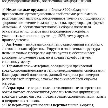
воздухопроницаемость, обеспечивая комфортный сон.
✅
Независимые пружины в блоке S600
обладают
прекрасными ортопедическими свойствами: равномерно
распределяют нагрузку, обеспечивают точечную поддержку и
здоровое положение тела во время сна, предотвращая эффект
«гамака». А бесклеевая технология сборки позволила
отказаться от использования поролонового короба и
увеличить количество пружин до 50%, чем у других
производителей.
✅
Air-Foam
– инновационный гипоаллергенный материал с
анатомическим эффектом. Упругая и эластичная структура
пены не только прекрасно адаптируется и обеспечивает
здоровое положение тела, но и создает комфорт и уют
спальному месту.
✅
Термовойлок
– материал, обладающий прекрасной
воздухопроницаемостью и теплоизоляционными свойствами.
Благодаря своей плотности, данный материал равномерно
распределяет нагрузку, а также увеличивает срок службы
матраса.
✅
Аэраторы
– специальные вентиляционные отверстия по
бокам матраса способствуют дополнительной циркуляции
воздуха в слоях матраса, предотвращая скопления пыли, влаги
и неприятных запахов.
✅ По периметру установлены
вертикальные Z-spring