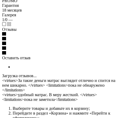
PROMO
Гарантия
18 месяцев
Галерея
1/0
—
Отзывы
Оставить отзыв
Загрузка отзывов...
<virtues>За такие деньги матрас выглядит отлично и спится на
нем шикарно. </virtues> <limitations>пока не обнаружено
</limitations>
<virtues>удобный матрас. В меру жесткий. </virtues>
<limitations>пока не заметила</limitations>
Выберите товары и добавьте их в корзину;
Перейдите в раздел «Корзина» и нажмите «Перейти к
оформлению»;