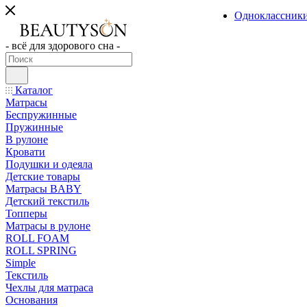
Одноклассник
- всё для здорового сна -
Каталог
Матрасы
Беспружинные
Пружинные
В рулоне
Кровати
Подушки и одеяла
Детские товары
Матрасы BABY
Детский текстиль
Топперы
Матрасы в рулоне
ROLL FOAM
ROLL SPRING
Simple
Текстиль
Чехлы для матраса
Основания