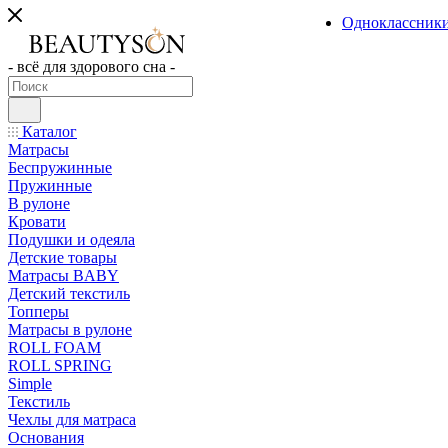
Одноклассник
- всё для здорового сна -
Каталог
Матрасы
Беспружинные
Пружинные
В рулоне
Кровати
Подушки и одеяла
Детские товары
Матрасы BABY
Детский текстиль
Топперы
Матрасы в рулоне
ROLL FOAM
ROLL SPRING
Simple
Текстиль
Чехлы для матраса
Основания