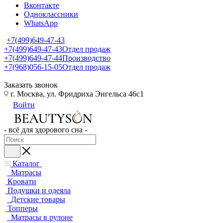
Вконтакте
Одноклассники
WhatsApp
+7(499)649-47-43
+7(499)649-47-43
Отдел продаж
+7(499)649-47-44
Производство
+7(968)056-15-05
Отдел продаж
Заказать звонок
г. Москва, ул. Фридриха Энгельса 46с1
Войти
- всё для здорового сна -
Каталог
Матрасы
Кровати
Подушки и одеяла
Детские товары
Топперы
Матрасы в рулоне