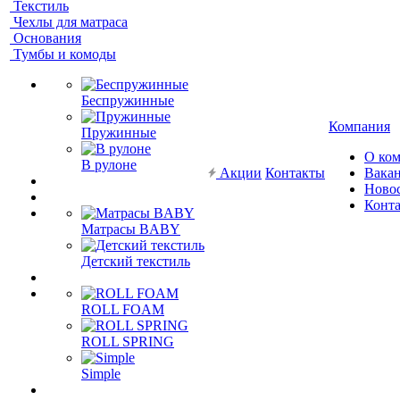
Текстиль
Чехлы для матраса
Основания
Тумбы и комоды
Беспружинные
Компания
Пружинные
О ко
В рулоне
Акции
Контакты
Вака
Ново
Конт
Матрасы BABY
Детский текстиль
ROLL FOAM
ROLL SPRING
Simple