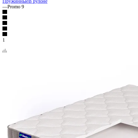
Пружинные
В рулоне
—
Promo 9
1