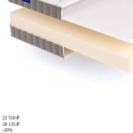
22 510
₽
28 135
₽
-
20
%