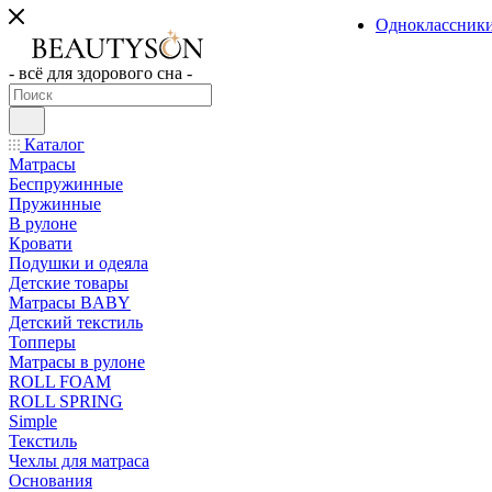
Одноклассник
- всё для здорового сна -
Каталог
Матрасы
Беспружинные
Пружинные
В рулоне
Кровати
Подушки и одеяла
Детские товары
Матрасы BABY
Детский текстиль
Топперы
Матрасы в рулоне
ROLL FOAM
ROLL SPRING
Simple
Текстиль
Чехлы для матраса
Основания