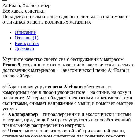
AirFoam, Холлофайбер
Все характеристики
Цена действительна только для интернет-магазина и может
отличаться от цен в розничных магазинах
Описание
Отзывы (1)
Как купить
Доставка
Улучшите качество своего сна с беспружинным матрасом
Promo 9
, созданным с использованием экологически чистых и
долговечных материалов — анатомической пены AirFoam и
холлофайбера.
✅ Адаптивная упругая
пена AirFoam
обеспечивает
комфортный сон в любой удобной позе – на спине, на боку и
на животе. Материал обладает прекрасными анатомическими
свойствами, снимает напряжение с мышц и помогает быстрее
уснуть
✅
Холлофайбер
– гипоаллергенный и экологически чистый
материал, придающий матрасу упругость и способствующий
правильному распределению нагрузки.
✅
Чехол
выполнен из износостойкой трикотажной ткани,
стеганной на объемном синтепоне для большего комфорта.