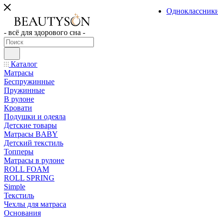
Одноклассник
- всё для здорового сна -
Каталог
Матрасы
Беспружинные
Пружинные
В рулоне
Кровати
Подушки и одеяла
Детские товары
Матрасы BABY
Детский текстиль
Топперы
Матрасы в рулоне
ROLL FOAM
ROLL SPRING
Simple
Текстиль
Чехлы для матраса
Основания