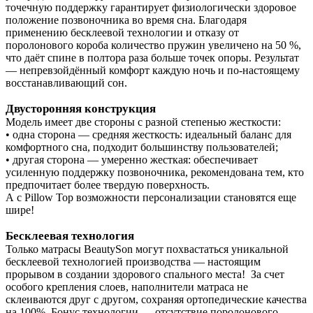
точечную поддержку гарантирует физиологически здоровое
положение позвоночника во время сна. Благодаря
применению бесклеевой технологии и отказу от
поролонового короба количество пружин увеличено на 50 %,
что даёт спине в полтора раза больше точек опоры. Результат
— непревзойдённый комфорт каждую ночь и по‑настоящему
восстанавливающий сон.
Двусторонняя конструкция
Модель имеет две стороны с разной степенью жесткости:
• одна сторона — средняя жесткость: идеальный баланс для
комфортного сна, подходит большинству пользователей;
• другая сторона — умеренно жесткая: обеспечивает
усиленную поддержку позвоночника, рекомендована тем, кто
предпочитает более твердую поверхность.
А с Pillow Top возможности персонализации становятся еще
шире!
Бесклеевая технология
Только матрасы BeautySon могут похвастаться уникальной
бесклеевой технологией производства — настоящим
прорывом в создании здорового спального места! За счет
особого крепления слоев, наполнители матраса не
склеиваются друг с другом, сохраняя ортопедические качества
на 100%. Бонус технологии — отсутствие поролонового