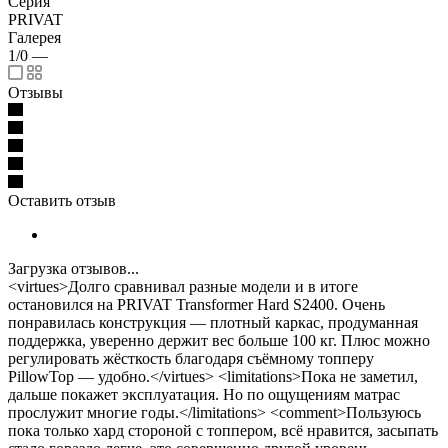
Серия
PRIVAT
Галерея
1/0
—
Отзывы
Оставить отзыв
Загрузка отзывов...
<virtues>Долго сравнивал разные модели и в итоге
остановился на PRIVAT Transformer Hard S2400. Очень
понравилась конструкция — плотный каркас, продуманная
поддержка, уверенно держит вес больше 100 кг. Плюс можно
регулировать жёсткость благодаря съёмному топперу
PillowTop — удобно.</virtues> <limitations>Пока не заметил,
дальше покажет эксплуатация. Но по ощущениям матрас
прослужит многие годы.</limitations> <comment>Пользуюсь
пока только хард стороной с топпером, всё нравится, засыпать