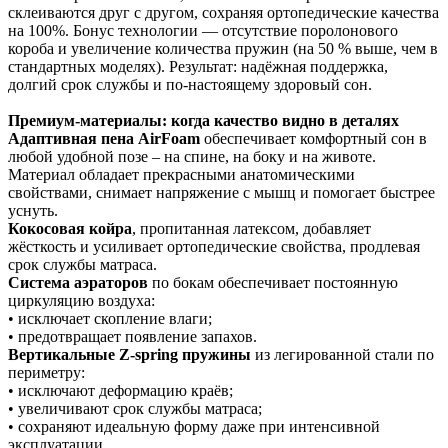
склеиваются друг с другом, сохраняя ортопедические качества
на 100%. Бонус технологии — отсутствие поролонового
короба и увеличение количества пружин (на 50 % выше, чем в
стандартных моделях). Результат: надёжная поддержка,
долгий срок службы и по‑настоящему здоровый сон.
Премиум‑материалы: когда качество видно в деталях
Адаптивная пена AirFoam
обеспечивает комфортный сон в
любой удобной позе – на спине, на боку и на животе.
Материал обладает прекрасными анатомическими
свойствами, снимает напряжение с мышц и помогает быстрее
уснуть.
Кокосовая койра
, пропитанная латексом, добавляет
жёсткость и усиливает ортопедические свойства, продлевая
срок службы матраса.
Система аэраторов
по бокам обеспечивает постоянную
циркуляцию воздуха:
• исключает скопление влаги;
• предотвращает появление запахов.
Вертикальные Z-spring пружины
из легированной стали по
периметру:
• исключают деформацию краёв;
• увеличивают срок службы матраса;
• сохраняют идеальную форму даже при интенсивной
эксплуатации.