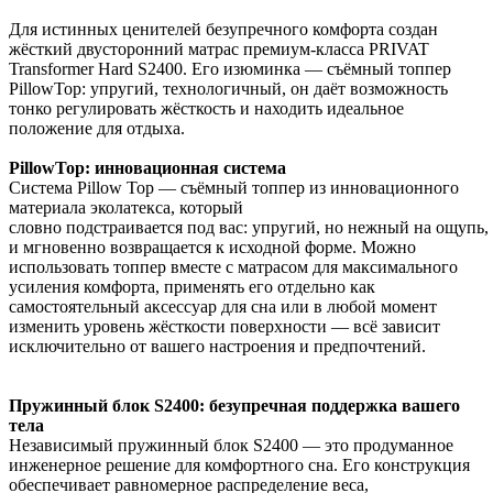
Для истинных ценителей безупречного комфорта создан
жёсткий двусторонний матрас премиум‑класса PRIVAT
Transformer Hard S2400. Его изюминка — съёмный топпер
PillowTop: упругий, технологичный, он даёт возможность
тонко регулировать жёсткость и находить идеальное
положение для отдыха.
PillowTop: инновационная система
Система Pillow Top — съёмный топпер из инновационного
материала эколатекса, который
словно подстраивается под вас: упругий, но нежный на ощупь
и мгновенно возвращается к исходной форме. Можно
использовать топпер вместе с матрасом для максимального
усиления комфорта, применять его отдельно как
самостоятельный аксессуар для сна или в любой момент
изменить уровень жёсткости поверхности — всё зависит
исключительно от вашего настроения и предпочтений.
Пружинный блок S2400: безупречная поддержка вашего
тела
Независимый пружинный блок S2400 — это продуманное
инженерное решение для комфортного сна. Его конструкция
обеспечивает равномерное распределение веса,