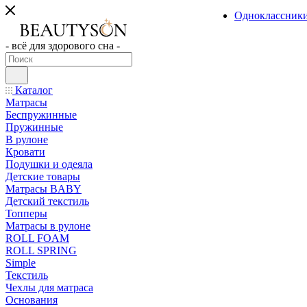
Одноклассник
- всё для здорового сна -
Каталог
Матрасы
Беспружинные
Пружинные
В рулоне
Кровати
Подушки и одеяла
Детские товары
Матрасы BABY
Детский текстиль
Топперы
Матрасы в рулоне
ROLL FOAM
ROLL SPRING
Simple
Текстиль
Чехлы для матраса
Основания