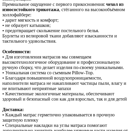
Премиальное ощущение с первого прикосновения:
чехол из
износостойкого трикотажа
, стёганного на высокообъёмном
холлофайбере:
• дарит мягкость и комфорт;
• не образует катышков;
• предотвращает скольжение постельного белья.
Бурлеты из велюровой ткани добавляют изысканности и
тактильного удовольствия.
Особенности:
• Для изготовления матрасов мы совмещаем
высокотехнологичное оборудование и профессиональную
ручную сборку, что делает изделия по-своему уникальными.
• Уникальная система со съемным Pillow-Top.
• Благодаря повышенной воздухопроницаемости,
наполнители матраса не накапливают частицы пыли, влагу и
не впитывают неприятные запахи
• Качественные экологичные материалы, обеспечивают
здоровый и безопасный сон как для взрослых, так и для детей
Доставка:
• Каждый матрас герметично упаковывается в прочную
защитную пленку
• Специальные накладки на углы матраса помогают
дополнительно защитить наиболее уязвимые части изделия от