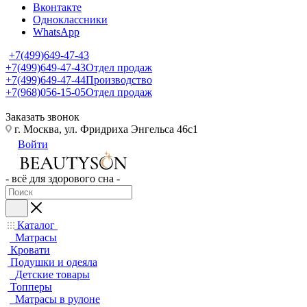
Вконтакте
Одноклассники
WhatsApp
+7(499)649-47-43
+7(499)649-47-43
Отдел продаж
+7(499)649-47-44
Производство
+7(968)056-15-05
Отдел продаж
Заказать звонок
г. Москва, ул. Фридриха Энгельса 46с1
Войти
- всё для здорового сна -
Каталог
Матрасы
Кровати
Подушки и одеяла
Детские товары
Топперы
Матрасы в рулоне