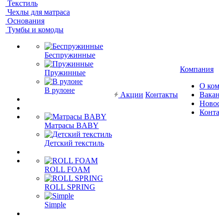
Текстиль
Чехлы для матраса
Основания
Тумбы и комоды
Беспружинные
Компания
Пружинные
О ко
В рулоне
Акции
Контакты
Вака
Ново
Конт
Матрасы BABY
Детский текстиль
ROLL FOAM
ROLL SPRING
Simple