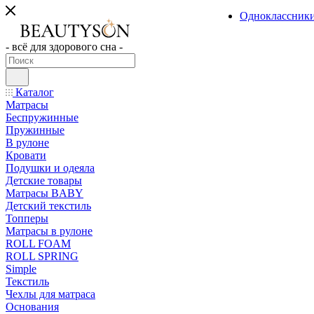
Одноклассник
- всё для здорового сна -
Каталог
Матрасы
Беспружинные
Пружинные
В рулоне
Кровати
Подушки и одеяла
Детские товары
Матрасы BABY
Детский текстиль
Топперы
Матрасы в рулоне
ROLL FOAM
ROLL SPRING
Simple
Текстиль
Чехлы для матраса
Основания