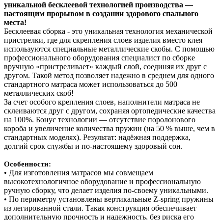
уникальной бесклеевой технологией производства —
настоящим прорывом в создании здорового спального
места!
Бесклеевая сборка - это уникальная технология механической
пристрелки, где для скрепления слоев изделия вместо клея
используются специальные металлические скобы. С помощью
профессионального оборудования специалист по сборке
вручную «пристреливает» каждый слой, соединяя их друг с
другом. Такой метод позволяет надежно в среднем для одного
стандартного матраса может использоваться до 500
металлических скоб!
За счет особого крепления слоев, наполнители матраса не
склеиваются друг с другом, сохраняя ортопедические качества
на 100%. Бонус технологии — отсутствие поролонового
короба и увеличение количества пружин (на 50 % выше, чем в
стандартных моделях). Результат: надёжная поддержка,
долгий срок службы и по‑настоящему здоровый сон.
Особенности:
• Для изготовления матрасов мы совмещаем
высокотехнологичное оборудование и профессиональную
ручную сборку, что делает изделия по-своему уникальными.
• По периметру установлены вертикальные Z-spring пружины
из легированной стали. Такая конструкция обеспечивает
дополнительную прочность и надежность, без риска его