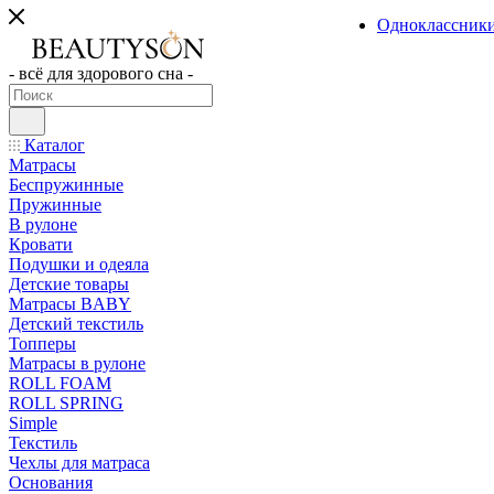
Одноклассник
- всё для здорового сна -
Каталог
Матрасы
Беспружинные
Пружинные
В рулоне
Кровати
Подушки и одеяла
Детские товары
Матрасы BABY
Детский текстиль
Топперы
Матрасы в рулоне
ROLL FOAM
ROLL SPRING
Simple
Текстиль
Чехлы для матраса
Основания