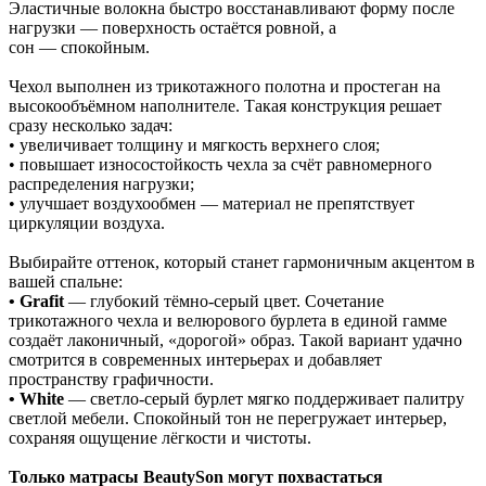
Эластичные волокна быстро восстанавливают форму после
нагрузки — поверхность остаётся ровной, а
сон — спокойным.
Чехол выполнен из трикотажного полотна и простеган на
высокообъёмном наполнителе. Такая конструкция решает
сразу несколько задач:
• увеличивает толщину и мягкость верхнего слоя;
• повышает износостойкость чехла за счёт равномерного
распределения нагрузки;
• улучшает воздухообмен — материал не препятствует
циркуляции воздуха.
Выбирайте оттенок, который станет гармоничным акцентом в
вашей спальне:
• Grafit
— глубокий тёмно‑серый цвет. Сочетание
трикотажного чехла и велюрового бурлета в единой гамме
создаёт лаконичный, «дорогой» образ. Такой вариант удачно
смотрится в современных интерьерах и добавляет
пространству графичности.
• White
— светло‑серый бурлет мягко поддерживает палитру
светлой мебели. Спокойный тон не перегружает интерьер,
сохраняя ощущение лёгкости и чистоты.
Только матрасы BeautySon могут похвастаться