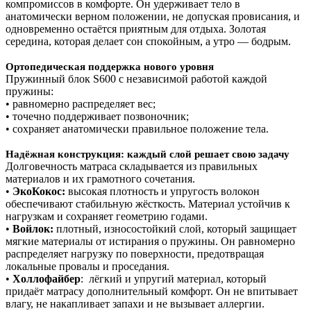
компромиссов в комфорте. Он удерживает тело в
анатомически верном положении, не допуская провисания, и
одновременно остаётся приятным для отдыха. Золотая
середина, которая делает сон спокойным, а утро — бодрым.
Ортопедическая поддержка нового уровня
Пружинный блок S600 с независимой работой каждой
пружины:
• равномерно распределяет вес;
• точечно поддерживает позвоночник;
• сохраняет анатомически правильное положение тела.
Надёжная конструкция: каждый слой решает свою задачу
Долговечность матраса складывается из правильных
материалов и их грамотного сочетания.
•
ЭкоКокос:
высокая плотность и упругость волокон
обеспечивают стабильную жёсткость. Материал устойчив к
нагрузкам и сохраняет геометрию годами.
•
Войлок:
плотный, износостойкий слой, который защищает
мягкие материалы от истирания о пружины. Он равномерно
распределяет нагрузку по поверхности, предотвращая
локальные провалы и проседания.
•
Холлофайбер
: лёгкий и упругий материал, который
придаёт матрасу дополнительный комфорт. Он не впитывает
влагу, не накапливает запахи и не вызывает аллергии.