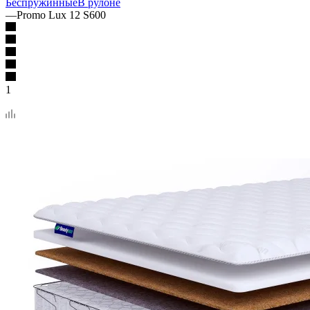
Беспружинные
В рулоне
—
Promo Lux 12 S600
1