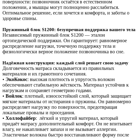
поверхности: позвоночник остаётся в естественном
положении, а мышцы могут полноценно расслабиться.
Оптимальное решение, если хочется и комфорта, и заботы о
здоровье спины.
Пружинный блок S1200: безупречная поддержка вашего тела
Независимый пружинный блок S1200 — эталон
ортопедической поддержки. Он гарантирует: равномерное
распределение нагрузки, точечную поддержку тела и
физиологически верное положение позвоночника во сне.
Надёжная конструкция: каждый слой решает свою задачу
Долговечность матраса складывается из правильных
материалов и их грамотного сочетания.
•
ЭкоКокос
: высокая плотность и упругость волокон
обеспечивают стабильную жёсткость. Материал устойчив к
нагрузкам и сохраняет геометрию годами.
•
Войлок
: плотный, износостойкий слой, который защищает
мягкие материалы от истирания о пружины. Он равномерно
распределяет нагрузку по поверхности, предотвращая
локальные провалы и проседания.
•
Холлофайбер
: лёгкий и упругий материал, который
придаёт матрасу дополнительный комфорт. Он не впитывает
влагу, не накапливает запахи и не вызывает аллергии.
Эластичные волокна быстро восстанавливают форму после