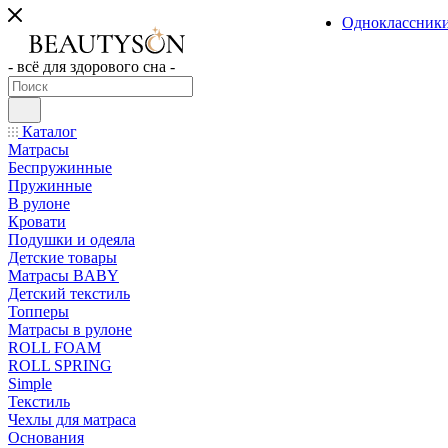
Одноклассник
- всё для здорового сна -
Каталог
Матрасы
Беспружинные
Пружинные
В рулоне
Кровати
Подушки и одеяла
Детские товары
Матрасы BABY
Детский текстиль
Топперы
Матрасы в рулоне
ROLL FOAM
ROLL SPRING
Simple
Текстиль
Чехлы для матраса
Основания