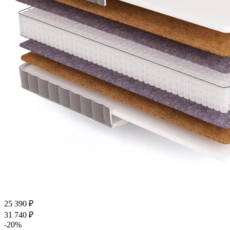
25 390
₽
31 740
₽
-
20
%