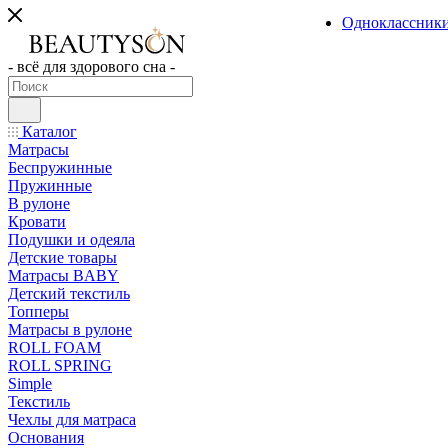
Одноклассник
- всё для здорового сна -
Каталог
Матрасы
Беспружинные
Пружинные
В рулоне
Кровати
Подушки и одеяла
Детские товары
Матрасы BABY
Детский текстиль
Топперы
Матрасы в рулоне
ROLL FOAM
ROLL SPRING
Simple
Текстиль
Чехлы для матраса
Основания