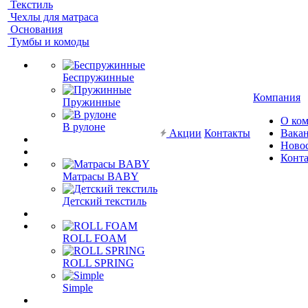
Текстиль
Чехлы для матраса
Основания
Тумбы и комоды
Беспружинные
Компания
Пружинные
О ко
В рулоне
Акции
Контакты
Вака
Ново
Конт
Матрасы BABY
Детский текстиль
ROLL FOAM
ROLL SPRING
Simple