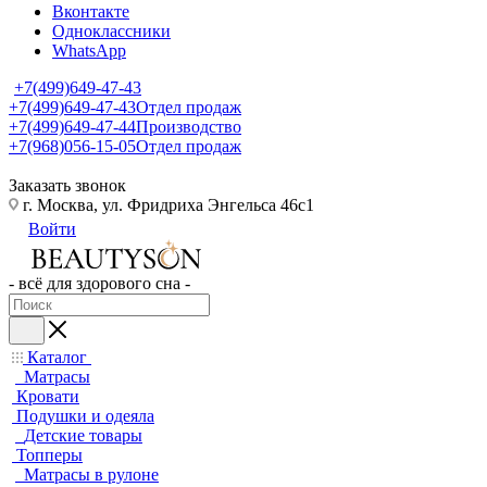
Вконтакте
Одноклассники
WhatsApp
+7(499)649-47-43
+7(499)649-47-43
Отдел продаж
+7(499)649-47-44
Производство
+7(968)056-15-05
Отдел продаж
Заказать звонок
г. Москва, ул. Фридриха Энгельса 46с1
Войти
- всё для здорового сна -
Каталог
Матрасы
Кровати
Подушки и одеяла
Детские товары
Топперы
Матрасы в рулоне