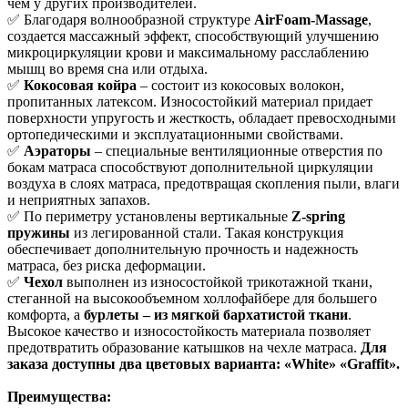
чем у других производителей.
✅ Благодаря волнообразной структуре
AirFoam-Massage
,
создается массажный эффект, способствующий улучшению
микроциркуляции крови и максимальному расслаблению
мышц во время сна или отдыха.
✅
Кокосовая койра
– состоит из кокосовых волокон,
пропитанных латексом. Износостойкий материал придает
поверхности упругость и жесткость, обладает превосходными
ортопедическими и эксплуатационными свойствами.
✅
Аэраторы
– специальные вентиляционные отверстия по
бокам матраса способствуют дополнительной циркуляции
воздуха в слоях матраса, предотвращая скопления пыли, влаги
и неприятных запахов.
✅ По периметру установлены вертикальные
Z-spring
пружины
из легированной стали. Такая конструкция
обеспечивает дополнительную прочность и надежность
матраса, без риска деформации.
✅
Чехол
выполнен из износостойкой трикотажной ткани,
стеганной на высокообъемном холлофайбере для большего
комфорта, а
бурлеты – из мягкой бархатистой ткани
.
Высокое качество и износостойкость материала позволяет
предотвратить образование катышков на чехле матраса.
Для
заказа доступны два цветовых варианта: «White» «Graffit».
Преимущества: