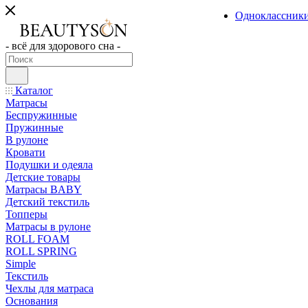
Одноклассник
- всё для здорового сна -
Каталог
Матрасы
Беспружинные
Пружинные
В рулоне
Кровати
Подушки и одеяла
Детские товары
Матрасы BABY
Детский текстиль
Топперы
Матрасы в рулоне
ROLL FOAM
ROLL SPRING
Simple
Текстиль
Чехлы для матраса
Основания