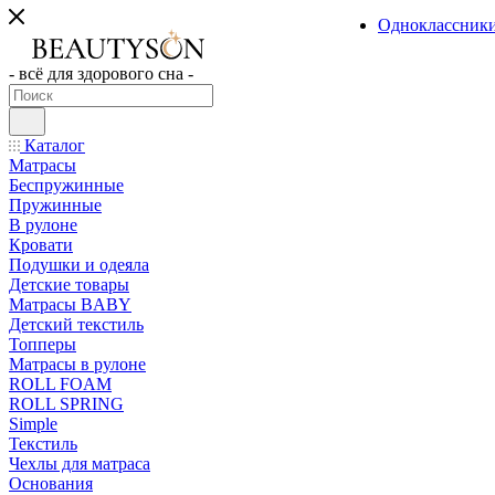
Одноклассник
- всё для здорового сна -
Каталог
Матрасы
Беспружинные
Пружинные
В рулоне
Кровати
Подушки и одеяла
Детские товары
Матрасы BABY
Детский текстиль
Топперы
Матрасы в рулоне
ROLL FOAM
ROLL SPRING
Simple
Текстиль
Чехлы для матраса
Основания