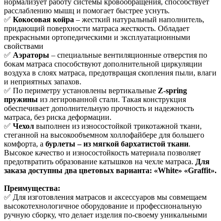
нормализует работу системы кровообращения, способствует
расслаблению мышц и помогает быстрее уснуть.
✅
Кокосовая койра
– жесткий натуральный наполнитель,
придающий поверхности матраса жесткость. Обладает
прекрасными ортопедическими и эксплуатационными
свойствами
✅
Аэраторы
– специальные вентиляционные отверстия по
бокам матраса способствуют дополнительной циркуляции
воздуха в слоях матраса, предотвращая скопления пыли, влаги
и неприятных запахов.
✅ По периметру установлены вертикальные
Z-spring
пружины
из легированной стали. Такая конструкция
обеспечивает дополнительную прочность и надежность
матраса, без риска деформации.
✅
Чехол
выполнен из износостойкой трикотажной ткани,
стеганной на высокообъемном холлофайбере для большего
комфорта, а
бурлеты – из мягкой бархатистой ткани
.
Высокое качество и износостойкость материала позволяет
предотвратить образование катышков на чехле матраса.
Для
заказа доступны два цветовых варианта: «White» «Graffit».
Преимущества:
✅ Для изготовления матрасов и аксессуаров мы совмещаем
высокотехнологичное оборудование и профессиональную
ручную сборку, что делает изделия по-своему уникальными