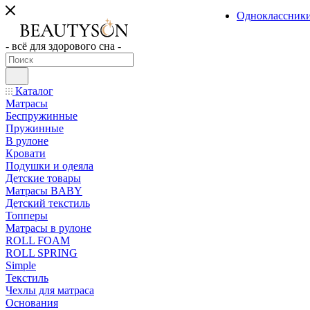
Одноклассник
- всё для здорового сна -
Каталог
Матрасы
Беспружинные
Пружинные
В рулоне
Кровати
Подушки и одеяла
Детские товары
Матрасы BABY
Детский текстиль
Топперы
Матрасы в рулоне
ROLL FOAM
ROLL SPRING
Simple
Текстиль
Чехлы для матраса
Основания