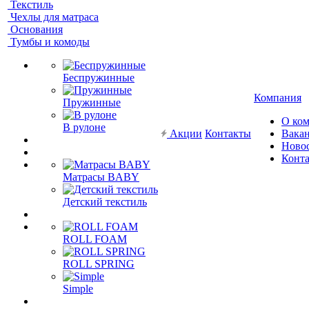
Текстиль
Чехлы для матраса
Основания
Тумбы и комоды
Беспружинные
Компания
Пружинные
О ко
В рулоне
Акции
Контакты
Вака
Ново
Конт
Матрасы BABY
Детский текстиль
ROLL FOAM
ROLL SPRING
Simple