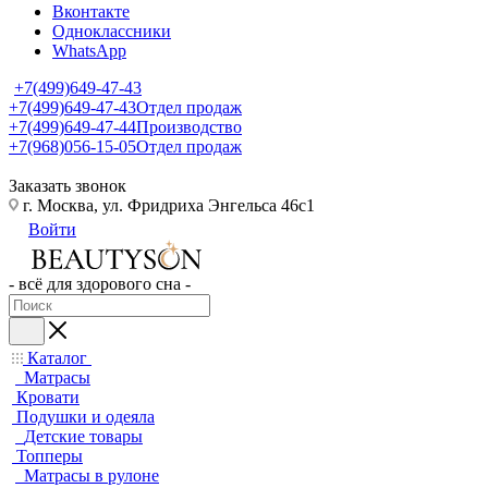
Вконтакте
Одноклассники
WhatsApp
+7(499)649-47-43
+7(499)649-47-43
Отдел продаж
+7(499)649-47-44
Производство
+7(968)056-15-05
Отдел продаж
Заказать звонок
г. Москва, ул. Фридриха Энгельса 46с1
Войти
- всё для здорового сна -
Каталог
Матрасы
Кровати
Подушки и одеяла
Детские товары
Топперы
Матрасы в рулоне