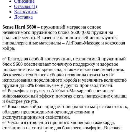
Описание
Отзывы (1)
Как купить
Доставка
Sense Hard S600
– пружинный матрас на основе
независимого пружинного блока S600 (600 пружин на
спальное место). В качестве наполнителей используются
гипоаллергенные материалы – AirFoam-Massage и кокосовая
койра.
✅ Благодаря особой конструкции, независимый пружинный
блок S600 обеспечивает точечную поддержку и здоровое
положение тела во время сна, а также исключает колебания.
Бесклеевая технология сборки позволила отказаться от
использования поролонового короба и увеличить количество
пружин до 50% больше, чем у других производителей.
✅ Рельефная структура AirFoam-Massage обеспечивает
микромассажный эффект, помогая снять напряжение с мышц
и быстрее уснуть.
✅ Кокосовая койра – придает поверхности матраса жесткость,
обладает превосходными ортопедическими и
эксплуатационными свойствами.
✅ Чехол изготовлен из прочного хлопкового жаккарда,
стеганного на синтепоне для большего комфорта. Высокое