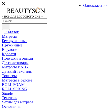
Одноклассник
- всё для здорового сна -
Каталог
Матрасы
Беспружинные
Пружинные
В рулоне
Кровати
Подушки и одеяла
Детские товары
Матрасы BABY
Детский текстиль
Топперы
Матрасы в рулоне
ROLL FOAM
ROLL SPRING
Simple
Текстиль
Чехлы для матраса
Основания