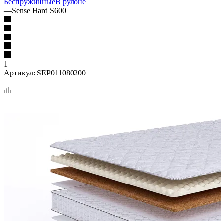
Беспружинные
В рулоне
—
Sense Hard S600
1
Артикул:
SEP011080200