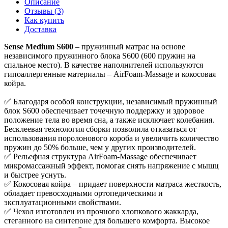
Описание
Отзывы (3)
Как купить
Доставка
Sense Medium S600
– пружинный матрас на основе
независимого пружинного блока S600 (600 пружин на
спальное место). В качестве наполнителей используются
гипоаллергенные материалы – AirFoam-Massage и кокосовая
койра.
✅ Благодаря особой конструкции, независимый пружинный
блок S600 обеспечивает точечную поддержку и здоровое
положение тела во время сна, а также исключает колебания.
Бесклеевая технология сборки позволила отказаться от
использования поролонового короба и увеличить количество
пружин до 50% больше, чем у других производителей.
✅ Рельефная структура AirFoam-Massage обеспечивает
микромассажный эффект, помогая снять напряжение с мышц
и быстрее уснуть.
✅ Кокосовая койра – придает поверхности матраса жесткость,
обладает превосходными ортопедическими и
эксплуатационными свойствами.
✅ Чехол изготовлен из прочного хлопкового жаккарда,
стеганного на синтепоне для большего комфорта. Высокое