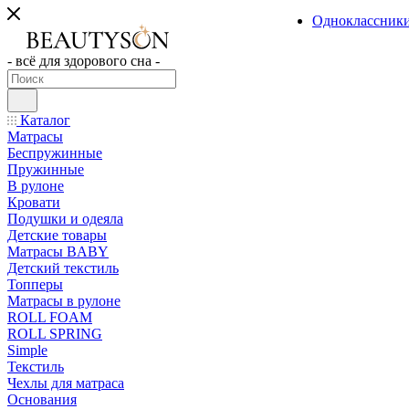
Одноклассник
- всё для здорового сна -
Каталог
Матрасы
Беспружинные
Пружинные
В рулоне
Кровати
Подушки и одеяла
Детские товары
Матрасы BABY
Детский текстиль
Топперы
Матрасы в рулоне
ROLL FOAM
ROLL SPRING
Simple
Текстиль
Чехлы для матраса
Основания