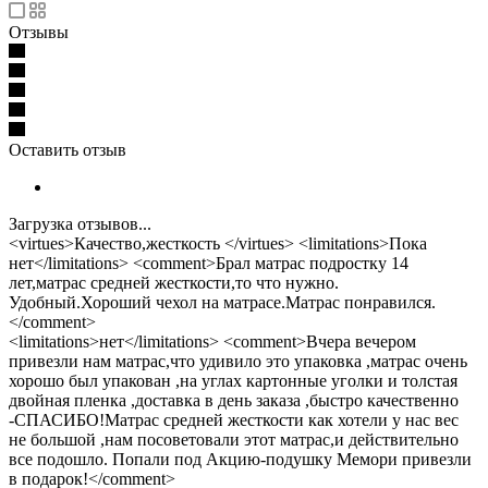
Отзывы
Оставить отзыв
Загрузка отзывов...
<virtues>Качество,жесткость </virtues> <limitations>Пока
нет</limitations> <comment>Брал матрас подростку 14
лет,матрас средней жесткости,то что нужно.
Удобный.Хороший чехол на матрасе.Матрас понравился.
</comment>
<limitations>нет</limitations> <comment>Вчера вечером
привезли нам матрас,что удивило это упаковка ,матрас очень
хорошо был упакован ,на углах картонные уголки и толстая
двойная пленка ,доставка в день заказа ,быстро качественно
-СПАСИБО!Матрас средней жесткости как хотели у нас вес
не большой ,нам посоветовали этот матрас,и действительно
все подошло. Попали под Акцию-подушку Мемори привезли
в подарок!</comment>