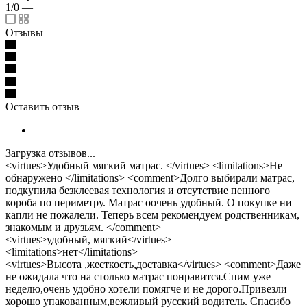
1/0
—
Отзывы
Оставить отзыв
Загрузка отзывов...
<virtues>Удобный мягкий матрас. </virtues> <limitations>Не
обнаружено </limitations> <comment>Долго выбирали матрас,
подкупила безклеевая технология и отсутствие пенного
короба по периметру. Матрас оочень удобный. О покупке ни
капли не пожалели. Теперь всем рекомендуем родственникам,
знакомым и друзьям. </comment>
<virtues>удобный, мягкий</virtues>
<limitations>нет</limitations>
<virtues>Высота ,жесткость,доставка</virtues> <comment>Даже
не ожидала что на столько матрас понравится.Спим уже
неделю,очень удобно хотели помягче и не дорого.Привезли
хорошо упакованным,вежливый русский водитель. Спасибо