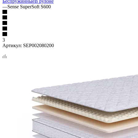
Беспружинные
В рулоне
—
Sense SuperSoft S600
3
Артикул:
SEP002080200