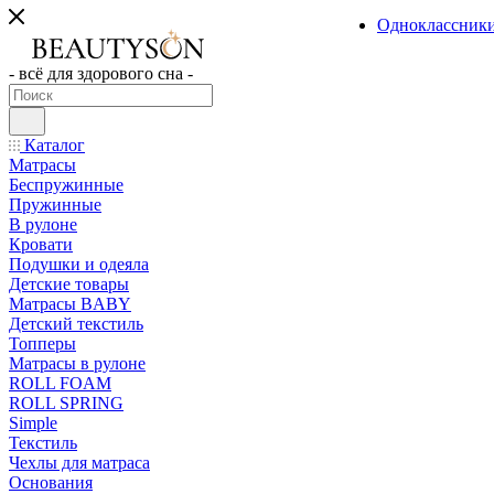
Одноклассник
- всё для здорового сна -
Каталог
Матрасы
Беспружинные
Пружинные
В рулоне
Кровати
Подушки и одеяла
Детские товары
Матрасы BABY
Детский текстиль
Топперы
Матрасы в рулоне
ROLL FOAM
ROLL SPRING
Simple
Текстиль
Чехлы для матраса
Основания