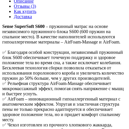
Описание
Отзывы (3)
Как купить
Доставка
Sense SuperSoft S600
– пружинный матрас на основе
независимого пружинного блока S600 (600 пружин на
спальное место). В качестве наполнителей используются
гипоаллергенные материалы – AirFoam-Massage и AirFoam.
✅ Благодаря особой конструкции, независимый пружинный
блок S600 обеспечивает точечную поддержку и здоровое
положение тела во время сна, а также исключает колебания.
Бесклеевая технология сборки позволила отказаться от
использования поролонового короба и увеличить количество
пружин до 50% больше, чем у других производителей.
✅ Рельефная структура AirFoam-Massage обеспечивает
микромассажный эффект, помогая снять напряжение с мышц
и быстрее уснуть.
✅ AirFoam – инновационный гипоаллергенный материал с
анатомическим эффектом. Упругая и эластичная структура
пены не только прекрасно адаптируется и обеспечивает
здоровое положение тела, но и придает комфорт спальному
месту.
✅ Чехол изготовлен из прочного хлопкового жаккарда,