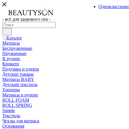
Одноклассник
- всё для здорового сна -
Каталог
Матрасы
Беспружинные
Пружинные
В рулоне
Кровати
Подушки и одеяла
Детские товары
Матрасы BABY
Детский текстиль
Топперы
Матрасы в рулоне
ROLL FOAM
ROLL SPRING
Simple
Текстиль
Чехлы для матраса
Основания