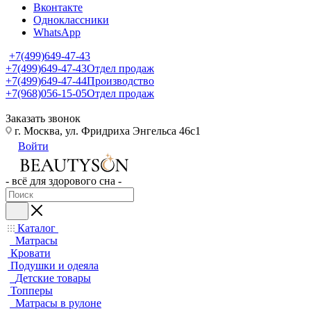
Вконтакте
Одноклассники
WhatsApp
+7(499)649-47-43
+7(499)649-47-43
Отдел продаж
+7(499)649-47-44
Производство
+7(968)056-15-05
Отдел продаж
Заказать звонок
г. Москва, ул. Фридриха Энгельса 46с1
Войти
- всё для здорового сна -
Каталог
Матрасы
Кровати
Подушки и одеяла
Детские товары
Топперы
Матрасы в рулоне