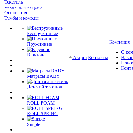
Текстиль
Чехлы для матраса
Основания
Тумбы и комоды
Беспружинные
Компания
Пружинные
О ко
В рулоне
Акции
Контакты
Вака
Ново
Конт
Матрасы BABY
Детский текстиль
ROLL FOAM
ROLL SPRING
Simple