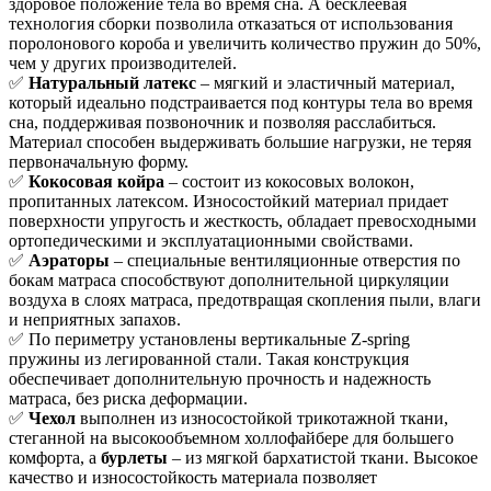
здоровое положение тела во время сна. А бесклеевая
технология сборки позволила отказаться от использования
поролонового короба и увеличить количество пружин до 50%,
чем у других производителей.
✅
Натуральный латек
с
– мягкий и эластичный материал,
который идеально подстраивается под контуры тела во время
сна, поддерживая позвоночник и позволяя расслабиться.
Материал способен выдерживать большие нагрузки, не теряя
первоначальную форму.
✅
Кокосовая койра
– состоит из кокосовых волокон,
пропитанных латексом. Износостойкий материал придает
поверхности упругость и жесткость, обладает превосходными
ортопедическими и эксплуатационными свойствами.
✅
Аэраторы
– специальные вентиляционные отверстия по
бокам матраса способствуют дополнительной циркуляции
воздуха в слоях матраса, предотвращая скопления пыли, влаги
и неприятных запахов.
✅ По периметру установлены вертикальные Z-spring
пружины из легированной стали. Такая конструкция
обеспечивает дополнительную прочность и надежность
матраса, без риска деформации.
✅
Чехол
выполнен из износостойкой трикотажной ткани,
стеганной на высокообъемном холлофайбере для большего
комфорта, а
бурлеты
– из мягкой бархатистой ткани. Высокое
качество и износостойкость материала позволяет