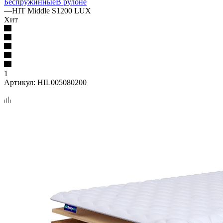
Беспружинные
В рулоне
—
HIT Middle S1200 LUX
Хит
1
Артикул:
HIL005080200