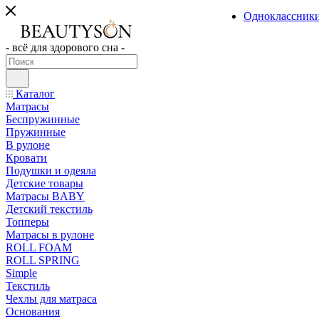
Одноклассник
- всё для здорового сна -
Каталог
Матрасы
Беспружинные
Пружинные
В рулоне
Кровати
Подушки и одеяла
Детские товары
Матрасы BABY
Детский текстиль
Топперы
Матрасы в рулоне
ROLL FOAM
ROLL SPRING
Simple
Текстиль
Чехлы для матраса
Основания