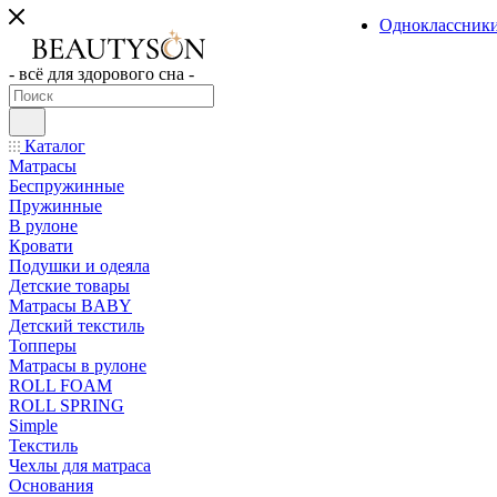
Одноклассник
- всё для здорового сна -
Каталог
Матрасы
Беспружинные
Пружинные
В рулоне
Кровати
Подушки и одеяла
Детские товары
Матрасы BABY
Детский текстиль
Топперы
Матрасы в рулоне
ROLL FOAM
ROLL SPRING
Simple
Текстиль
Чехлы для матраса
Основания