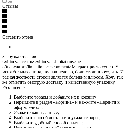
Отзывы
Оставить отзыв
Загрузка отзывов...
<virtues>все так</virtues> <limitations>не
обнаружил</limitations> <comment>Матрас просто супер. У
меня больная спина, поспав неделю, боли стали проходить. И
разная жесткость сторон является большим плюсом. Хочу так
же отметить быструю доставку и качественную упаковку.
</comment>
Выберите товары и добавьте их в корзину;
Перейдите в раздел «Корзина» и нажмите «Перейти к
оформлению»;
Укажите ваши данные;
Выберите способ доставки и укажите адрес;
Выберите удобный способ оплаты;
Нажмите на кнопку «Оформить заказ»;