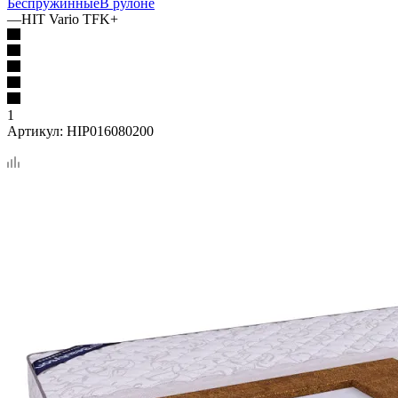
Беспружинные
В рулоне
—
HIT Vario TFK+
1
Артикул:
HIP016080200