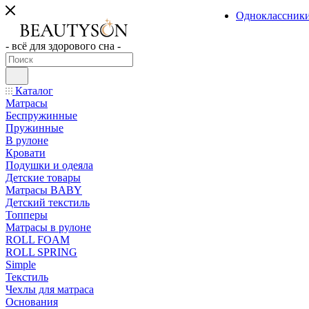
Одноклассник
- всё для здорового сна -
Каталог
Матрасы
Беспружинные
Пружинные
В рулоне
Кровати
Подушки и одеяла
Детские товары
Матрасы BABY
Детский текстиль
Топперы
Матрасы в рулоне
ROLL FOAM
ROLL SPRING
Simple
Текстиль
Чехлы для матраса
Основания