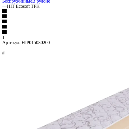
Беспружинные
В рулоне
—
HIT Ecosoft TFK+
1
Артикул:
HIP015080200