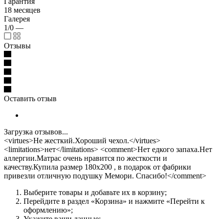
Гарантия
18 месяцев
Галерея
1/0
—
Отзывы
Оставить отзыв
Загрузка отзывов...
<virtues>Не жесткий.Хороший чехол.</virtues>
<limitations>нет</limitations> <comment>Нет едкого запаха.Нет
аллергии.Матрас очень нравится по жесткости и
качеству.Купила размер 180х200 , в подарок от фабрики
привезли отличную подушку Мемори. Спасибо!</comment>
Выберите товары и добавьте их в корзину;
Перейдите в раздел «Корзина» и нажмите «Перейти к
оформлению»;
Укажите ваши данные;